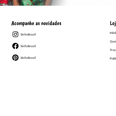
Acompanhe as novidades
Loj
Min
bichobrasil
Que
bichobrasil
Troc
bichobrasil
Polí